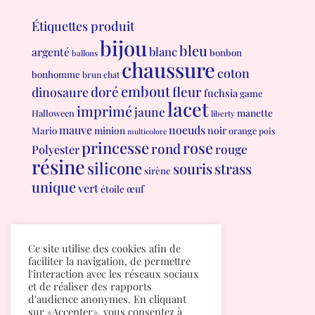
Étiquettes produit
bijou
bleu
blanc
argenté
bonbon
ballons
chaussure
coton
bonhomme
brun
chat
embout
doré
fleur
dinosaure
fuchsia
game
lacet
imprimé
jaune
manette
Halloween
liberty
mauve
noeuds
minion
noir
Mario
orange
pois
multicolore
princesse
rose
rond
rouge
Polyester
résine
silicone
souris
strass
sirène
unique
vert
œuf
étoile
Conditions générales de vente
Ce site utilise des cookies afin de
Politique de confidentialité
faciliter la navigation, de permettre
l'interaction avec les réseaux sociaux
et de réaliser des rapports
d'audience anonymes. En cliquant
sur «Accepter», vous consentez à