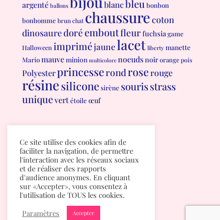
bijou
bleu
blanc
argenté
bonbon
ballons
chaussure
coton
bonhomme
brun
chat
embout
doré
fleur
dinosaure
fuchsia
game
lacet
imprimé
jaune
manette
Halloween
liberty
mauve
noeuds
minion
noir
Mario
orange
pois
multicolore
princesse
rose
rond
rouge
Polyester
résine
silicone
souris
strass
sirène
unique
vert
œuf
étoile
Conditions générales de vente
Ce site utilise des cookies afin de
Politique de confidentialité
faciliter la navigation, de permettre
l'interaction avec les réseaux sociaux
et de réaliser des rapports
d'audience anonymes. En cliquant
sur «Accepter», vous consentez à
l'utilisation de TOUS les cookies.
Paramètres
Accepter