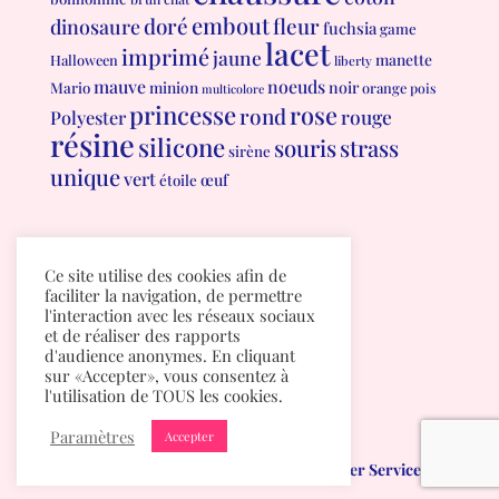
embout
doré
fleur
dinosaure
fuchsia
game
lacet
imprimé
jaune
manette
Halloween
liberty
mauve
noeuds
minion
noir
Mario
orange
pois
multicolore
princesse
rose
rond
rouge
Polyester
résine
silicone
souris
strass
sirène
unique
vert
œuf
étoile
Conditions générales de vente
Ce site utilise des cookies afin de
Politique de confidentialité
faciliter la navigation, de permettre
l'interaction avec les réseaux sociaux
et de réaliser des rapports
d'audience anonymes. En cliquant
sur «Accepter», vous consentez à
l'utilisation de TOUS les cookies.
Paramètres
Accepter
Mumichou.be
créé par
Albuma Computer Services