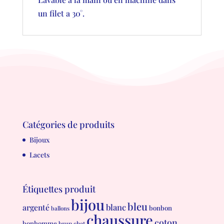
un filet a 30°.
Catégories de produits
Bijoux
Lacets
Étiquettes produit
bijou
bleu
blanc
argenté
bonbon
ballons
chaussure
coton
bonhomme
brun
chat