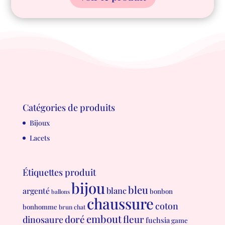
Catégories de produits
Bijoux
Lacets
Étiquettes produit
bijou
bleu
blanc
argenté
bonbon
ballons
chaussure
coton
bonhomme
brun
chat
embout
doré
fleur
dinosaure
fuchsia
game