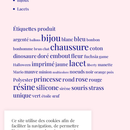
Bijoux
Lacets
Étiquettes produit
bijou
bleu
blanc
argenté
bonbon
ballons
chaussure
coton
bonhomme
brun
chat
embout
doré
fleur
dinosaure
fuchsia
game
lacet
imprimé
jaune
manette
Halloween
liberty
mauve
noeuds
minion
noir
Mario
orange
pois
multicolore
princesse
rose
rond
rouge
Polyester
résine
silicone
souris
strass
sirène
unique
vert
œuf
étoile
Conditions générales de vente
Ce site utilise des cookies afin de
Politique de confidentialité
faciliter la navigation, de permettre