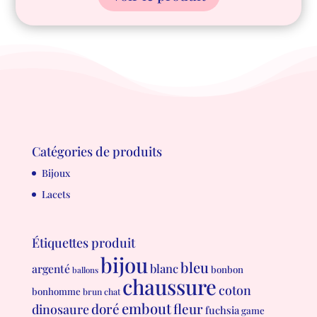
Catégories de produits
Bijoux
Lacets
Étiquettes produit
bijou
bleu
blanc
argenté
bonbon
ballons
chaussure
coton
bonhomme
brun
chat
embout
doré
fleur
dinosaure
fuchsia
game