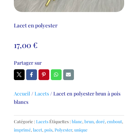
Lacet en polyester
17,00
€
Partager sur
Accueil
/
Lacets
/
Lacet en polyester brun à pois
blancs
Catégorie :
Lacets
Étiquettes :
blanc
,
brun
,
doré
,
embout
,
imprimé
,
lacet
,
pois
,
Polyester
,
unique