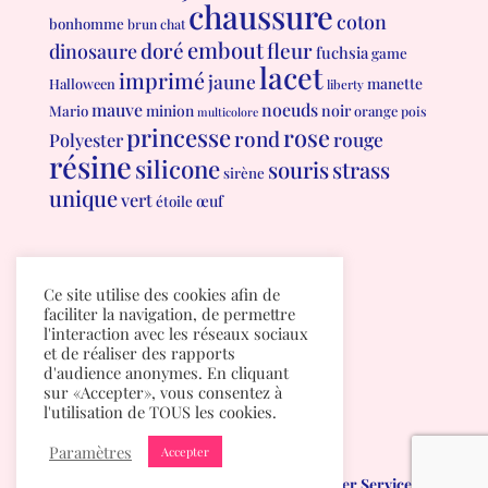
chaussure
coton
bonhomme
brun
chat
embout
doré
fleur
dinosaure
fuchsia
game
lacet
imprimé
jaune
manette
Halloween
liberty
mauve
noeuds
minion
noir
Mario
orange
pois
multicolore
princesse
rose
rond
rouge
Polyester
résine
silicone
souris
strass
sirène
unique
vert
œuf
étoile
Conditions générales de vente
Ce site utilise des cookies afin de
Politique de confidentialité
faciliter la navigation, de permettre
l'interaction avec les réseaux sociaux
et de réaliser des rapports
d'audience anonymes. En cliquant
sur «Accepter», vous consentez à
l'utilisation de TOUS les cookies.
Paramètres
Accepter
Mumichou.be
créé par
Albuma Computer Services