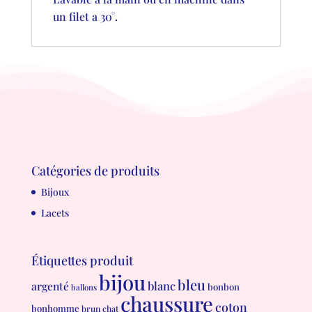
un filet a 30°.
Catégories de produits
Bijoux
Lacets
Étiquettes produit
bijou
bleu
blanc
argenté
bonbon
ballons
chaussure
coton
bonhomme
brun
chat