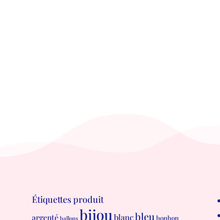
Étiquettes produit
bijou
bleu
blanc
argenté
bonbon
ballons