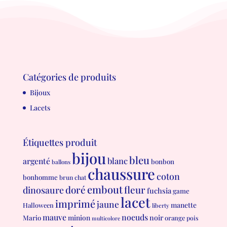
Catégories de produits
Bijoux
Lacets
Étiquettes produit
bijou
bleu
blanc
argenté
bonbon
ballons
chaussure
coton
bonhomme
brun
chat
embout
doré
fleur
dinosaure
fuchsia
game
lacet
imprimé
jaune
manette
Halloween
liberty
mauve
noeuds
minion
noir
Mario
orange
pois
multicolore