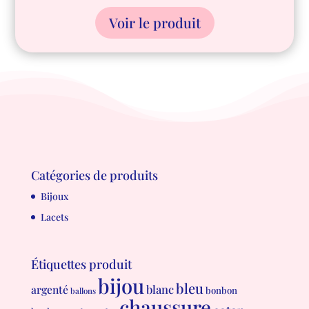
Voir le produit
Catégories de produits
Bijoux
Lacets
Étiquettes produit
bijou
bleu
blanc
argenté
bonbon
ballons
chaussure