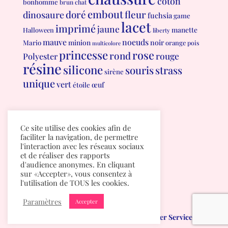
coton
bonhomme
brun
chat
embout
doré
fleur
dinosaure
fuchsia
game
lacet
imprimé
jaune
manette
Halloween
liberty
mauve
noeuds
minion
noir
Mario
orange
pois
multicolore
princesse
rose
rond
rouge
Polyester
résine
silicone
souris
strass
sirène
unique
vert
œuf
étoile
Conditions générales de vente
Ce site utilise des cookies afin de
Politique de confidentialité
faciliter la navigation, de permettre
l'interaction avec les réseaux sociaux
et de réaliser des rapports
d'audience anonymes. En cliquant
sur «Accepter», vous consentez à
l'utilisation de TOUS les cookies.
Paramètres
Accepter
Mumichou.be
créé par
Albuma Computer Services