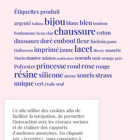
Étiquettes produit
bijou
bleu
blanc
argenté
bonbon
ballons
chaussure
coton
bonhomme
brun
chat
embout
doré
fleur
dinosaure
fuchsia
game
lacet
imprimé
jaune
manette
Halloween
liberty
mauve
noeuds
minion
noir
Mario
orange
pois
multicolore
princesse
rose
rond
rouge
Polyester
résine
silicone
souris
strass
sirène
unique
vert
œuf
étoile
Conditions générales de vente
Ce site utilise des cookies afin de
Politique de confidentialité
faciliter la navigation, de permettre
l'interaction avec les réseaux sociaux
et de réaliser des rapports
d'audience anonymes. En cliquant
sur «Accepter», vous consentez à