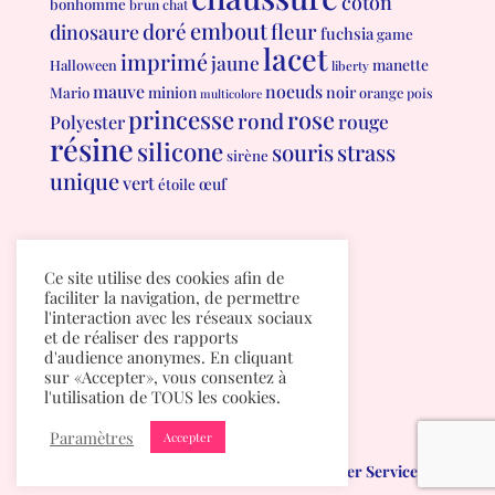
coton
bonhomme
brun
chat
embout
doré
fleur
dinosaure
fuchsia
game
lacet
imprimé
jaune
manette
Halloween
liberty
mauve
noeuds
minion
noir
Mario
orange
pois
multicolore
princesse
rose
rond
rouge
Polyester
résine
silicone
souris
strass
sirène
unique
vert
œuf
étoile
Conditions générales de vente
Ce site utilise des cookies afin de
Politique de confidentialité
faciliter la navigation, de permettre
l'interaction avec les réseaux sociaux
et de réaliser des rapports
d'audience anonymes. En cliquant
sur «Accepter», vous consentez à
l'utilisation de TOUS les cookies.
Paramètres
Accepter
Mumichou.be
créé par
Albuma Computer Services