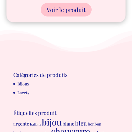
Voir le produit
Catégories de produits
Bijoux
Lacets
Étiquettes produit
bijou
bleu
blanc
argenté
bonbon
ballons
chaussure