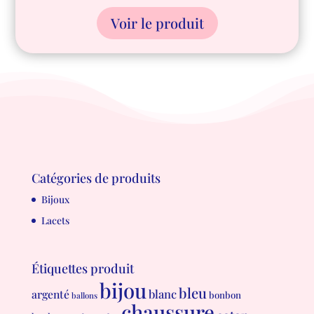
Voir le produit
Catégories de produits
Bijoux
Lacets
Étiquettes produit
bijou
bleu
blanc
argenté
bonbon
ballons
chaussure