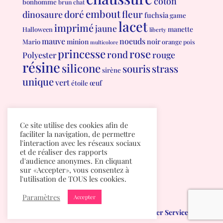
coton
bonhomme
brun
chat
embout
doré
fleur
dinosaure
fuchsia
game
lacet
imprimé
jaune
manette
Halloween
liberty
mauve
noeuds
minion
noir
Mario
orange
pois
multicolore
princesse
rose
rond
rouge
Polyester
résine
silicone
souris
strass
sirène
unique
vert
œuf
étoile
Conditions générales de vente
Ce site utilise des cookies afin de
Politique de confidentialité
faciliter la navigation, de permettre
l'interaction avec les réseaux sociaux
et de réaliser des rapports
d'audience anonymes. En cliquant
sur «Accepter», vous consentez à
l'utilisation de TOUS les cookies.
Paramètres
Accepter
Mumichou.be
créé par
Albuma Computer Services