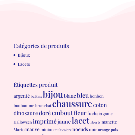
Catégories de produits
Bijoux
Lacets
Étiquettes produit
bijou
bleu
blanc
argenté
bonbon
ballons
chaussure
coton
bonhomme
brun
chat
embout
doré
fleur
dinosaure
fuchsia
game
lacet
imprimé
jaune
manette
Halloween
liberty
mauve
noeuds
minion
noir
Mario
orange
pois
multicolore