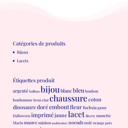
Catégories de produits
Bijoux
Lacets
Étiquettes produit
bijou
bleu
blanc
argenté
bonbon
ballons
chaussure
coton
bonhomme
brun
chat
embout
doré
fleur
dinosaure
fuchsia
game
lacet
imprimé
jaune
manette
Halloween
liberty
mauve
noeuds
minion
noir
Mario
orange
pois
multicolore