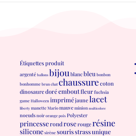
Étiquettes produit
bijou
bleu
blanc
argenté
bonbon
ballons
chaussure
coton
bonhomme
brun
chat
embout
doré
fleur
dinosaure
fuchsia
lacet
imprimé
jaune
game
Halloween
mauve
manette
minion
Mario
liberty
multicolore
Polyester
noeuds
noir
orange
pois
résine
princesse
rose
rond
rouge
silicone
souris
strass
unique
sirène