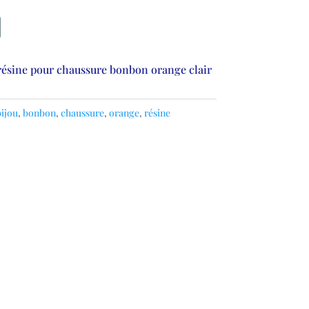
résine pour chaussure bonbon orange clair
ijou
,
bonbon
,
chaussure
,
orange
,
résine