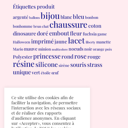
Étiquettes produit
bijou
bleu
blanc
argenté
bonbon
ballons
chaussure
coton
bonhomme
brun
chat
embout
doré
fleur
dinosaure
fuchsia
game
lacet
imprimé
jaune
manette
Halloween
liberty
mauve
noeuds
minion
noir
Mario
orange
pois
multicolore
princesse
rose
rond
rouge
Polyester
résine
silicone
souris
strass
sirène
unique
vert
œuf
étoile
Conditions générales de vente
Ce site utilise des cookies afin de
Politique de confidentialité
faciliter la navigation, de permettre
l'interaction avec les réseaux sociaux
et de réaliser des rapports
d'audience anonymes. En cliquant
sur «Accepter», vous consentez à