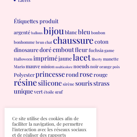
Lacets
Étiquettes produit
bijou
bleu
blanc
argenté
bonbon
ballons
chaussure
coton
bonhomme
brun
chat
embout
doré
fleur
dinosaure
fuchsia
game
lacet
imprimé
jaune
manette
Halloween
liberty
mauve
noeuds
minion
noir
Mario
orange
pois
multicolore
princesse
rose
rond
rouge
Polyester
résine
silicone
souris
strass
sirène
unique
vert
œuf
étoile
Conditions générales de vente
Ce site utilise des cookies afin de
Politique de confidentialité
faciliter la navigation, de permettre
l'interaction avec les réseaux sociaux
et de réaliser des rapports