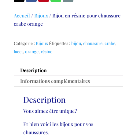
Accueil
/
Bijoux
/
Bijou en résine pour chaussure
crabe orange
Catégorie :
Bijoux
Étiquettes :
bijou
,
chaussure
,
crabe
,
lacet
,
orange
,
résine
Description
Informations complémentaires
Description
Vous aimez être unique?
Et bien voici les bijoux pour vos
chaussures.