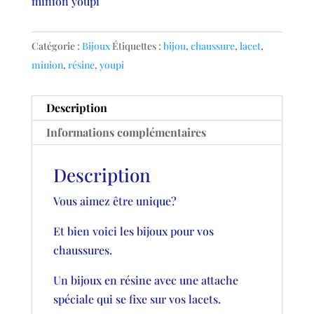
minion youpi
Catégorie :
Bijoux
Étiquettes :
bijou
,
chaussure
,
lacet
,
minion
,
résine
,
youpi
Description
Informations complémentaires
Description
Vous aimez être unique?
Et bien voici les bijoux pour vos
chaussures.
Un bijoux en résine avec une attache
spéciale qui se fixe sur vos lacets.