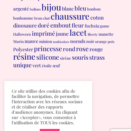
bijou
bleu
blanc
argenté
bonbon
ballons
chaussure
coton
bonhomme
brun
chat
embout
doré
fleur
dinosaure
fuchsia
game
lacet
imprimé
jaune
manette
Halloween
liberty
mauve
noeuds
minion
noir
Mario
orange
pois
multicolore
princesse
rose
rond
rouge
Polyester
résine
silicone
souris
strass
sirène
unique
vert
œuf
étoile
Conditions générales de vente
Ce site utilise des cookies afin de
Politique de confidentialité
faciliter la navigation, de permettre
l'interaction avec les réseaux sociaux
et de réaliser des rapports
d'audience anonymes. En cliquant
sur «Accepter», vous consentez à
l'utilisation de TOUS les cookies.