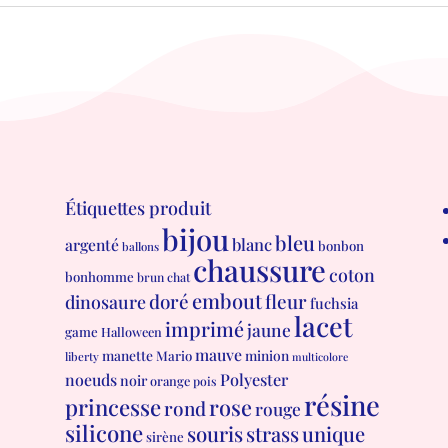
Étiquettes produit
bijou
bleu
blanc
argenté
bonbon
ballons
chaussure
coton
bonhomme
brun
chat
embout
doré
fleur
dinosaure
fuchsia
lacet
imprimé
jaune
game
Halloween
mauve
manette
minion
Mario
liberty
multicolore
Polyester
noeuds
noir
orange
pois
résine
princesse
rose
rond
rouge
silicone
souris
strass
unique
sirène