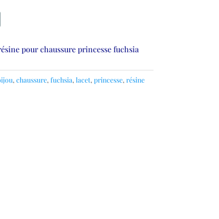
résine pour chaussure princesse fuchsia
ijou
,
chaussure
,
fuchsia
,
lacet
,
princesse
,
résine