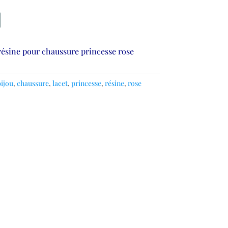
résine pour chaussure princesse rose
ijou
,
chaussure
,
lacet
,
princesse
,
résine
,
rose