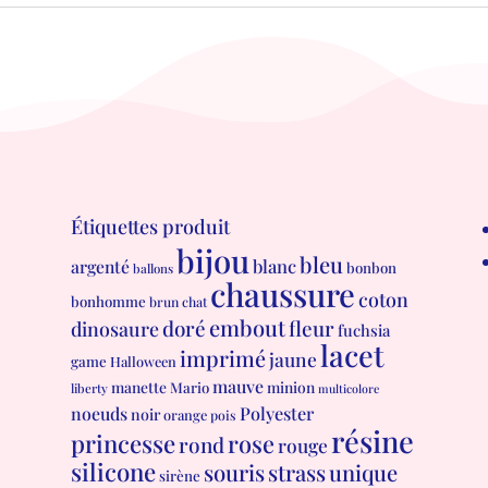
Étiquettes produit
bijou
bleu
blanc
argenté
bonbon
ballons
chaussure
coton
bonhomme
brun
chat
embout
doré
fleur
dinosaure
fuchsia
lacet
imprimé
jaune
game
Halloween
mauve
manette
minion
Mario
liberty
multicolore
Polyester
noeuds
noir
orange
pois
résine
princesse
rose
rond
rouge
silicone
souris
strass
unique
sirène