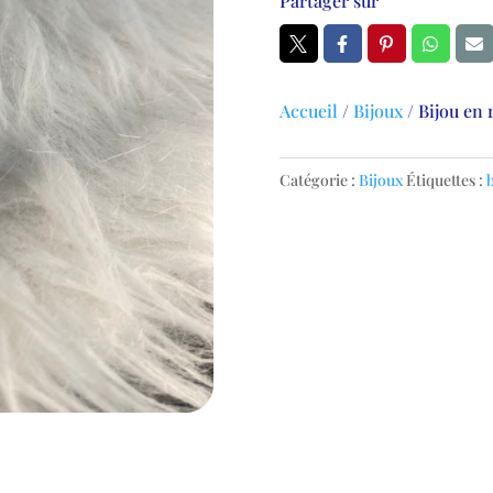
Partager sur
Accueil
/
Bijoux
/
Bijou en 
Catégorie :
Bijoux
Étiquettes :
b