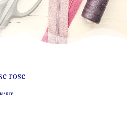
se rose
ussure