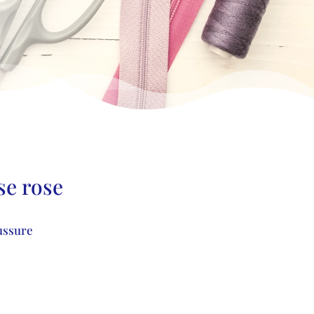
se rose
ussure