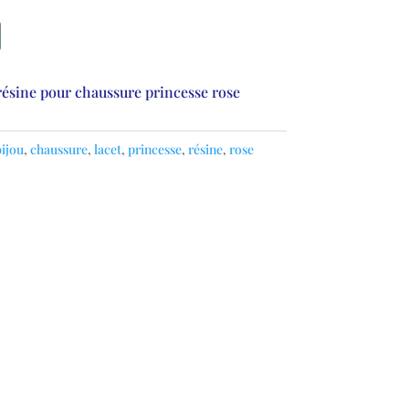
résine pour chaussure princesse rose
ijou
,
chaussure
,
lacet
,
princesse
,
résine
,
rose