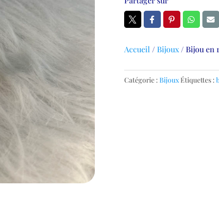
Partager sur
Accueil
/
Bijoux
/
Bijou en 
Catégorie :
Bijoux
Étiquettes :
b