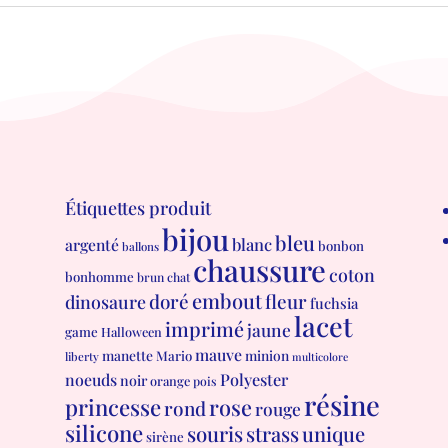
Étiquettes produit
bijou
bleu
blanc
argenté
bonbon
ballons
chaussure
coton
bonhomme
brun
chat
embout
doré
fleur
dinosaure
fuchsia
lacet
imprimé
jaune
game
Halloween
mauve
manette
minion
Mario
liberty
multicolore
Polyester
noeuds
noir
orange
pois
résine
princesse
rose
rond
rouge
silicone
souris
strass
unique
sirène