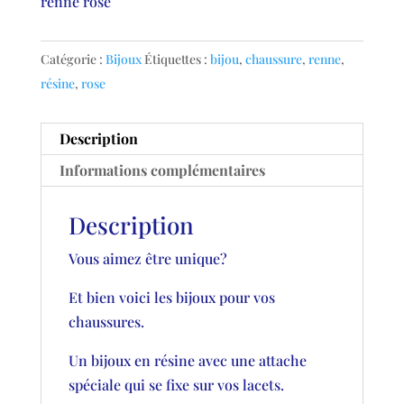
renne rose
Catégorie :
Bijoux
Étiquettes :
bijou
,
chaussure
,
renne
,
résine
,
rose
Description
Informations complémentaires
Description
Vous aimez être unique?
Et bien voici les bijoux pour vos
chaussures.
Un bijoux en résine avec une attache
spéciale qui se fixe sur vos lacets.