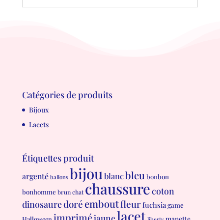
Catégories de produits
Bijoux
Lacets
Étiquettes produit
bijou
bleu
blanc
argenté
bonbon
ballons
chaussure
coton
bonhomme
brun
chat
embout
doré
fleur
dinosaure
fuchsia
game
lacet
imprimé
jaune
manette
Halloween
liberty