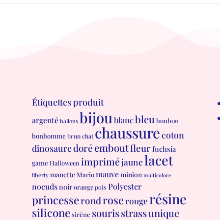
Étiquettes produit
bijou
bleu
blanc
argenté
bonbon
ballons
chaussure
coton
bonhomme
brun
chat
embout
doré
fleur
dinosaure
fuchsia
lacet
imprimé
jaune
game
Halloween
mauve
manette
minion
Mario
liberty
multicolore
Polyester
noeuds
noir
orange
pois
résine
princesse
rose
rond
rouge
silicone
souris
strass
unique
sirène