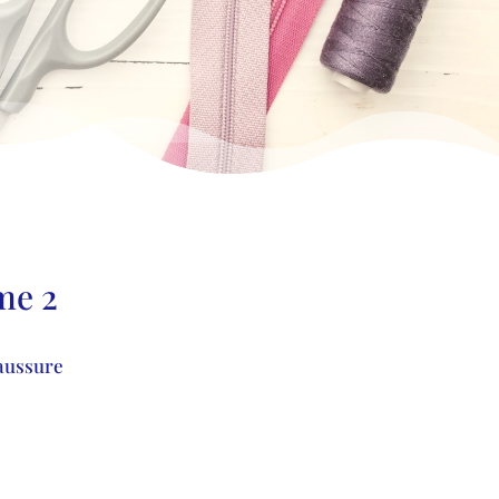
me 2
haussure