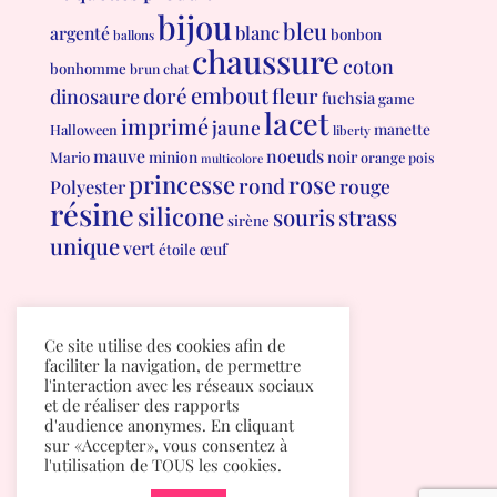
bijou
bleu
blanc
argenté
bonbon
ballons
chaussure
coton
bonhomme
brun
chat
embout
doré
fleur
dinosaure
fuchsia
game
lacet
imprimé
jaune
manette
Halloween
liberty
mauve
noeuds
minion
noir
Mario
orange
pois
multicolore
princesse
rose
rond
rouge
Polyester
résine
silicone
souris
strass
sirène
unique
vert
œuf
étoile
Conditions générales de vente
Ce site utilise des cookies afin de
Politique de confidentialité
faciliter la navigation, de permettre
l'interaction avec les réseaux sociaux
et de réaliser des rapports
d'audience anonymes. En cliquant
sur «Accepter», vous consentez à
l'utilisation de TOUS les cookies.