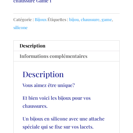
chaussure Game 1
Catégorie :
Bijoux
Étiquettes :
bijou
,
chaussure
,
game
,
silicone
Description
Informations complémentaires
Description
Vous aimez être unique?
Et bien voici les bijoux pour vos
chaussures.
Un bijoux en silicone avec une attache
spéciale qui se fixe sur vos lacets.