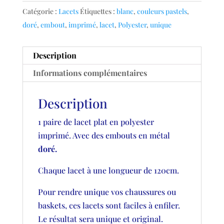
Catégorie :
Lacets
Étiquettes :
blanc
,
couleurs pastels
,
doré
,
embout
,
imprimé
,
lacet
,
Polyester
,
unique
Description
Informations complémentaires
Description
1 paire de lacet plat en polyester
imprimé. Avec des embouts en métal
doré.
Chaque lacet à une longueur de 120cm.
Pour rendre unique vos chaussures ou
baskets, ces lacets sont faciles à enfiler.
Le résultat sera unique et original.