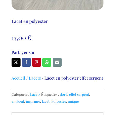
Lacet en polyester
17,00
€
Partager sur
Accueil
/
Lacets
/
Lacet en polyester effet serpent
Catégorie :
Lacets
Étiquettes :
doré
,
effet serpent
,
embout
,
imprimé
,
lacet
,
Polyester
,
unique