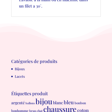
un filet a 30°.
Catégories de produits
Bijoux
Lacets
Étiquettes produit
bijou
bleu
blanc
argenté
bonbon
ballons
chaussure
coton
bonhomme
brun
chat