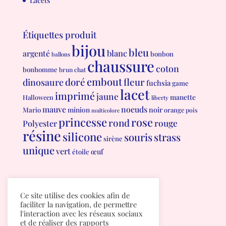
Lacets
Étiquettes produit
bijou
bleu
blanc
argenté
bonbon
ballons
chaussure
coton
bonhomme
brun
chat
embout
doré
fleur
dinosaure
fuchsia
game
lacet
imprimé
jaune
manette
Halloween
liberty
mauve
noeuds
minion
noir
Mario
orange
pois
multicolore
princesse
rose
rond
rouge
Polyester
résine
silicone
souris
strass
sirène
unique
vert
œuf
étoile
Conditions générales de vente
Ce site utilise des cookies afin de
Politique de confidentialité
faciliter la navigation, de permettre
l'interaction avec les réseaux sociaux
et de réaliser des rapports