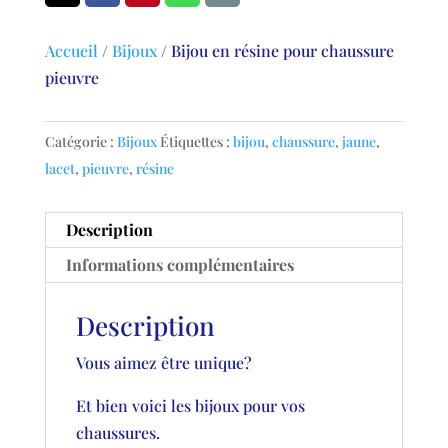
Accueil
/
Bijoux
/
Bijou en résine pour chaussure
pieuvre
Catégorie :
Bijoux
Étiquettes :
bijou
,
chaussure
,
jaune
,
lacet
,
pieuvre
,
résine
Description
Informations complémentaires
Description
Vous aimez être unique?
Et bien voici les bijoux pour vos
chaussures.